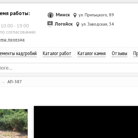
емя работы:
Минск
ул. Притыцкого, 89
Логойск
ул. Заводская, 34
:
10:00
-
19:00
 по согласованию
емы проезда
ементы надгробий
Каталог работ
Каталог камня
Отзывы
Пр
→
АП-387