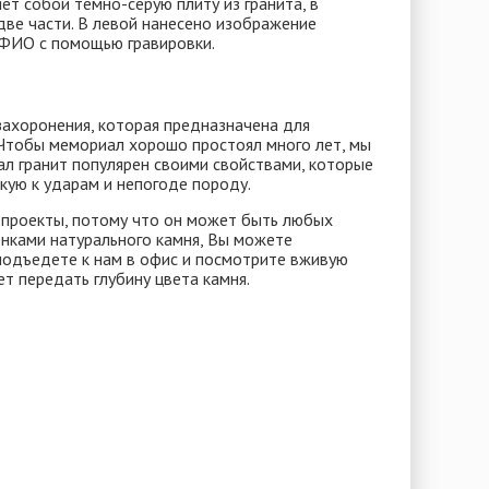
ет собой темно-серую плиту из гранита, в
две части. В левой нанесено изображение
я ФИО с помощью гравировки.
 захоронения, которая предназначена для
 Чтобы мемориал хорошо простоял много лет, мы
ал гранит популярен своими свойствами, которые
кую к ударам и непогоде породу.
проекты, потому что он может быть любых
енками натурального камня, Вы можете
 подъедете к нам в офис и посмотрите вживую
т передать глубину цвета камня.