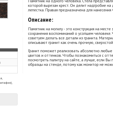
Памятник на одного человека. Стела представля
которой вырезан крест. Он делит надгробие на 
лепестка. Правая предназначена для нанесени
Описание:
Памятник на могилу - это конструкция на месте
сохранения воспоминаний о усопшем человеке.
советуем делать все детали из гранита. Матери
описывают гранит как очень прочную, сверхстой
Гранит поможет реализовать абсолютно любые 
цветов и оттенков. Чтобы познакомиться с отт
посмотреть палитру на сайте, а лучше, если Вы
м
образцы на стенде, потому как монитор не може
а,
питафия),