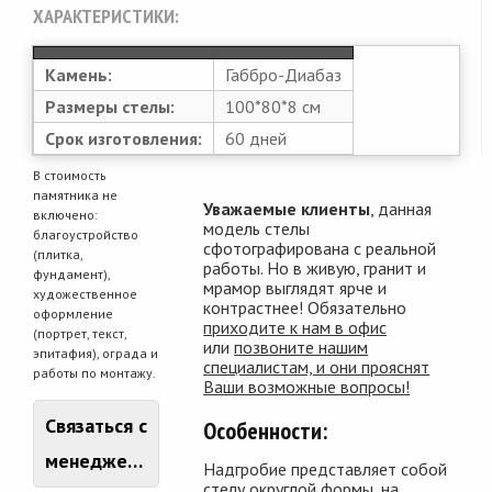
ХАРАКТЕРИСТИКИ:
Камень:
Габбро-Диабаз
Размеры стелы:
100*80*8 см
Срок изготовления:
60 дней
В стоимость
памятника не
Уважаемые клиенты
, данная
включено:
модель стелы
благоустройство
сфотографирована с реальной
(плитка,
работы. Но в живую, гранит и
фундамент),
мрамор выглядят ярче и
художественное
контрастнее! Обязательно
оформление
приходите к нам в офис
(портрет, текст,
или
позвоните нашим
эпитафия), ограда и
специалистам, и они прояснят
работы по монтажу.
Ваши возможные вопросы!
Связаться с
Особенности:
менеджером
Надгробие представляет собой
стелу округлой формы, на