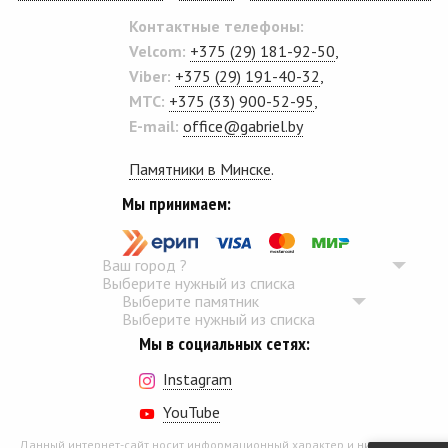
Контактные телефоны:
Velcom:
+375 (29) 181-92-50
,
Viber:
+375 (29) 191-40-32
,
MTC:
+375 (33) 900-52-95
,
E-mail:
office@gabriel.by
Памятники в Минске
.
Мы принимаем:
Ваш город
?
Выберите нужный из списка
Выберите памятник
Выберите нужный из списка
Мы в социальных сетях:
Instagram
YouTube
Данный интернет-сайт носит информационный характер и ни при каких