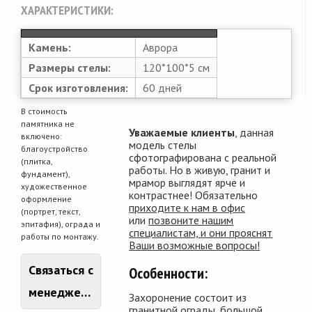
ХАРАКТЕРИСТИКИ:
Камень:
Аврора
Размеры стелы:
120*100*5 см
Срок изготовления:
60 дней
В стоимость
памятника не
Уважаемые клиенты
, данная
включено:
модель стелы
благоустройство
сфотографирована с реальной
(плитка,
работы. Но в живую, гранит и
фундамент),
мрамор выглядят ярче и
художественное
контрастнее! Обязательно
оформление
приходите к нам в офис
(портрет, текст,
или
позвоните нашим
эпитафия), ограда и
специалистам, и они прояснят
работы по монтажу.
Ваши возможные вопросы!
Связаться с
Особенности:
менеджером
Захоронение состоит из
гранитной ограды, большой