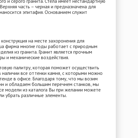
го и серого гранита. Стела имеет нестандартную
 Верхняя часть – черная и предназначена для
е наносится эпитафия. Основанием служит
конструкция на месте захоронения для
аша фирма многие годы работает с природным
елия из гранита. Гранит является прочным
ы и механические воздействия.
товую палитру, которая поможет осуществить
 наличии все оттенки камня, с которыми можно
стенде в офисе. Благодаря тому, что мы возим
онн и обладаем большим перечнем станков, мы
се модели из каталога Вы при желании можете
ли убрать различные элементы.