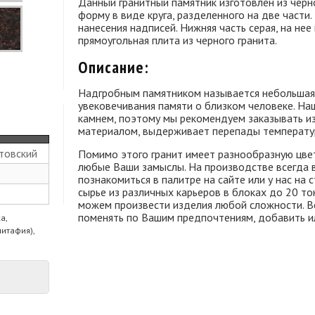
Данный гранитный памятник изготовлен из черно
форму в виде круга, разделенного на две части.
нанесения надписей. Нижняя часть серая, на не
прямоугольная плита из черного гранита.
Описание:
Надгробным памятником называется небольшая 
увековечивания памяти о близком человеке. Н
камнем, поэтому мы рекомендуем заказывать изд
материалом, выдерживает перепады температур
товский
Помимо этого гранит имеет разнообразную цве
любые Ваши замыслы. На производстве всегда в
познакомиться в палитре на сайте или у нас на 
сырье из различных карьеров в блоках до 20 т
можем произвести изделия любой сложности. В
поменять по Вашим предпочтениям, добавить и
а,
питафия),