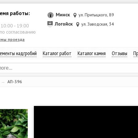
емя работы:
Минск
ул. Притыцкого, 89
Логойск
ул. Заводская, 34
:
10:00
-
19:00
 по согласованию
емы проезда
ементы надгробий
Каталог работ
Каталог камня
Отзывы
Пр
→
АП-396