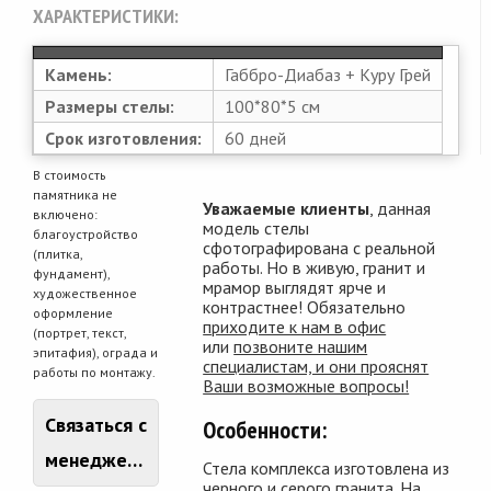
ХАРАКТЕРИСТИКИ:
Камень:
Габбро-Диабаз + Куру Грей
Размеры стелы:
100*80*5 см
Срок изготовления:
60 дней
В стоимость
памятника не
Уважаемые клиенты
, данная
включено:
модель стелы
благоустройство
сфотографирована с реальной
(плитка,
работы. Но в живую, гранит и
фундамент),
мрамор выглядят ярче и
художественное
контрастнее! Обязательно
оформление
приходите к нам в офис
(портрет, текст,
или
позвоните нашим
эпитафия), ограда и
специалистам, и они прояснят
работы по монтажу.
Ваши возможные вопросы!
Связаться с
Особенности:
менеджером
Стела комплекса изготовлена из
черного и серого гранита. На