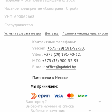
Частное предприятие «Союзгранит Строй»
УНП: 690862668
Сотрудничество
Условия возврата товара
Доставка
Политика конфиденциальности
Контактные телефоны:
Velcom:
+375 (29) 181-92-50
,
Viber:
+375 (29) 191-40-32
,
MTC:
+375 (33) 900-52-95
,
E-mail:
office@gabriel.by
Памятники в Минске
.
Мы принимаем:
Ваш город
?
Выберите нужный из списка
Выберите памятник