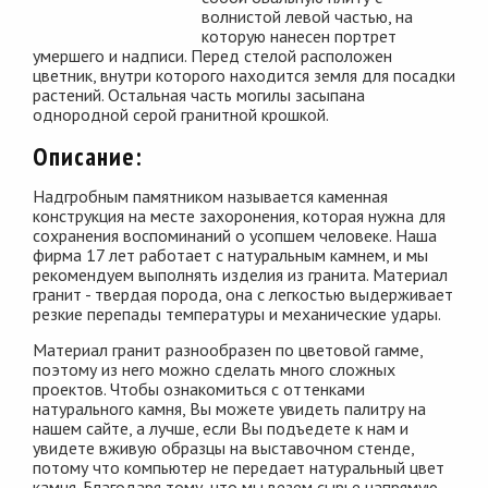
волнистой левой частью, на
которую нанесен портрет
умершего и надписи. Перед стелой расположен
цветник, внутри которого находится земля для посадки
растений. Остальная часть могилы засыпана
однородной серой гранитной крошкой.
Описание:
Надгробным памятником называется каменная
конструкция на месте захоронения, которая нужна для
сохранения воспоминаний о усопшем человеке. Наша
фирма 17 лет работает с натуральным камнем, и мы
рекомендуем выполнять изделия из гранита. Материал
гранит - твердая порода, она с легкостью выдерживает
резкие перепады температуры и механические удары.
Материал гранит разнообразен по цветовой гамме,
поэтому из него можно сделать много сложных
проектов. Чтобы ознакомиться с оттенками
натурального камня, Вы можете увидеть палитру на
нашем сайте, а лучше, если Вы подъедете к нам и
увидете вживую образцы на выставочном стенде,
потому что компьютер не передает натуральный цвет
камня. Благодаря тому, что мы везем сырье напрямую