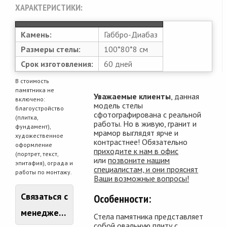
ХАРАКТЕРИСТИКИ:
Камень:
Габбро-Диабаз
Размеры стелы:
100*80*8 см
Срок изготовления:
60 дней
В стоимость
памятника не
Уважаемые клиенты
, данная
включено:
модель стелы
благоустройство
сфотографирована с реальной
(плитка,
работы. Но в живую, гранит и
фундамент),
мрамор выглядят ярче и
художественное
контрастнее! Обязательно
оформление
приходите к нам в офис
(портрет, текст,
или
позвоните нашим
эпитафия), ограда и
специалистам, и они прояснят
работы по монтажу.
Ваши возможные вопросы!
Связаться с
Особенности:
менеджером
Стела памятника представляет
собой овальную плиту с