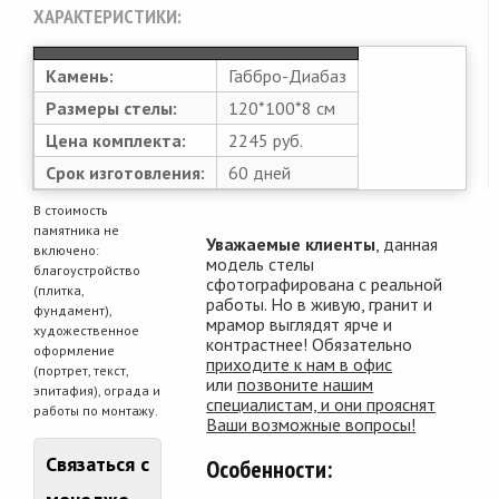
ХАРАКТЕРИСТИКИ:
Камень:
Габбро-Диабаз
Размеры стелы:
120*100*8 см
Цена комплекта:
2245 руб.
Срок изготовления:
60 дней
В стоимость
памятника не
Уважаемые клиенты
, данная
включено:
модель стелы
благоустройство
сфотографирована с реальной
(плитка,
работы. Но в живую, гранит и
фундамент),
мрамор выглядят ярче и
художественное
контрастнее! Обязательно
оформление
приходите к нам в офис
(портрет, текст,
или
позвоните нашим
эпитафия), ограда и
специалистам, и они прояснят
работы по монтажу.
Ваши возможные вопросы!
Связаться с
Особенности: