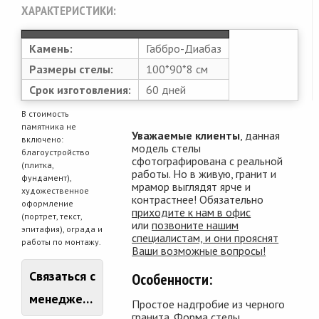
ХАРАКТЕРИСТИКИ:
Камень:
Габбро-Диабаз
Размеры стелы:
100*90*8 см
Срок изготовления:
60 дней
В стоимость
памятника не
Уважаемые клиенты
, данная
включено:
модель стелы
благоустройство
сфотографирована с реальной
(плитка,
работы. Но в живую, гранит и
фундамент),
мрамор выглядят ярче и
художественное
контрастнее! Обязательно
оформление
приходите к нам в офис
(портрет, текст,
или
позвоните нашим
эпитафия), ограда и
специалистам, и они прояснят
работы по монтажу.
Ваши возможные вопросы!
Связаться с
Особенности:
менеджером
Простое надгробие из черного
гранита. Форма стелы