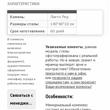
ХАРАКТЕРИСТИКИ:
Камень:
Лието Ред
Размеры стелы:
140*40*10 см
Срок изготовления:
60 дней
В стоимость
памятника не
Уважаемые клиенты
, данная
включено:
модель стелы
благоустройство
сфотографирована с реальной
(плитка,
работы. Но в живую, гранит и
фундамент),
мрамор выглядят ярче и
художественное
контрастнее! Обязательно
оформление
приходите к нам в офис
(портрет, текст,
или
позвоните нашим
эпитафия), ограда и
специалистам, и они прояснят
работы по монтажу.
Ваши возможные вопросы!
Связаться с
Особенности:
менеджером
Мемориальный комплекс
состоит из высокой стелы-