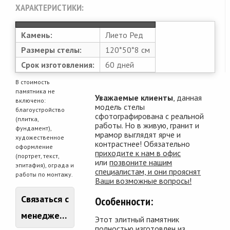
ХАРАКТЕРИСТИКИ:
Камень:
Лието Ред
Размеры стелы:
120*50*8 см
Срок изготовления:
60 дней
В стоимость
памятника не
Уважаемые клиенты
, данная
включено:
модель стелы
благоустройство
сфотографирована с реальной
(плитка,
работы. Но в живую, гранит и
фундамент),
мрамор выглядят ярче и
художественное
контрастнее! Обязательно
оформление
приходите к нам в офис
(портрет, текст,
или
позвоните нашим
эпитафия), ограда и
специалистам, и они прояснят
работы по монтажу.
Ваши возможные вопросы!
Связаться с
Особенности:
менеджером
Этот элитный памятник
полностью изготовлен из