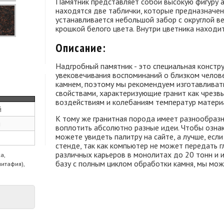
Памятник представляет собой высокую фигуру а
находятся две таблички, которые предназначен
устанавливается небольшой забор с округлой ве
крошкой белого цвета. Внутри цветника находит
Описание:
Надгробный памятник - это специальная констру
увековечивания воспоминаний о близком челове
камнем, поэтому мы рекомендуем изготавливать 
свойствами, характеризующие гранит как чрезв
воздействиям и колебаниям температур матери
й
К тому же гранитная порода имеет разнообраз
м
воплотить абсолютно разные идеи. Чтобы ознак
можете увидеть палитру на сайте, а лучше, есл
стенде, так как компьютер не может передать гл
различных карьеров в монолитах до 20 тонн и
а,
базу с полным циклом обработки камня, мы мож
питафия),