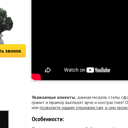
ть звонок
Уважаемые клиенты
, данная модель стелы сф
гранит и мрамор выглядят ярче и контрастнее!
или
позвоните нашим специалистам, и они проя
Особенности: