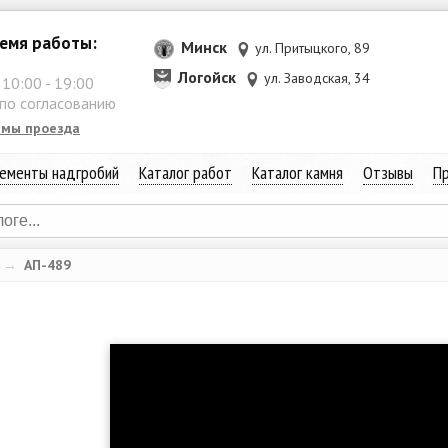
емя работы:
Минск
ул. Притыцкого, 89
Логойск
ул. Заводская, 34
:
10:00
-
19:00
 по согласованию
емы проезда
ементы надгробий
Каталог работ
Каталог камня
Отзывы
Пр
→
АП-489