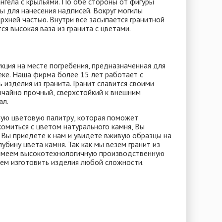
нгела с крыльями. По обе стороны от фигуры
ы для нанесения надписей. Вокруг могилы
рхней частью. Внутри все засыпается гранитной
ся высокая ваза из гранита с цветами.
кция на месте погребения, предназначенная для
ке. Наша фирма более 15 лет работает с
изделия из гранита. Гранит славится своими
ычайно прочный, сверхстойкий к внешним
ал.
ную цветовую палитру, которая поможет
омиться с цветом натурального камня, Вы
и Вы приедете к нам и увидете вживую образцы на
убину цвета камня. Так как мы везем гранит из
 имеем высокотехнологичную производственную
ем изготовить изделия любой сложности.