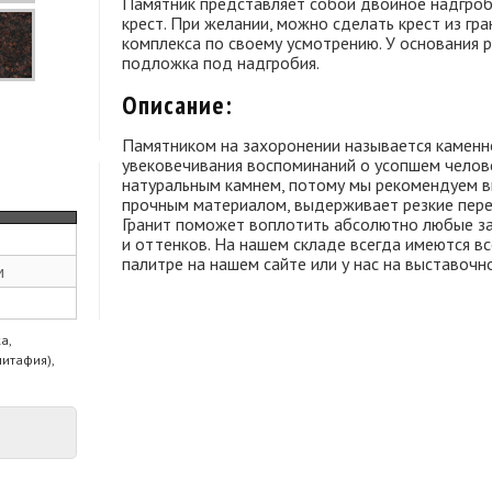
Памятник представляет собой двойное надгроб
крест. При желании, можно сделать крест из г
комплекса по своему усмотрению. У основания 
подложка под надгробия.
Описание:
Памятником на захоронении называется каменн
увековечивания воспоминаний о усопшем челове
натуральным камнем, потому мы рекомендуем вы
прочным материалом, выдерживает резкие пере
Гранит поможет воплотить абсолютно любые за
и оттенков. На нашем складе всегда имеются вс
палитре на нашем сайте или у нас на выставочн
м
а,
питафия),