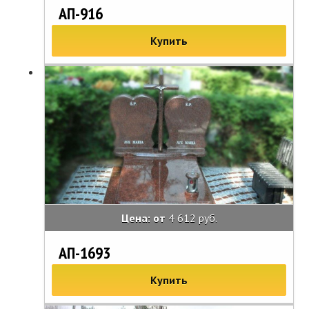
АП-916
Купить
Цена: от
4 612 руб.
АП-1693
Купить