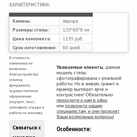
ХАРАКТЕРИСТИКИ:
Камень:
Аврора
Размеры стелы:
120*60*8 см
Цена комплекта:
1195 руб.
Срок изготовления:
60 дней
В стоимость
памятника не
Уважаемые клиенты
, данная
включено:
модель стелы
благоустройство
сфотографирована с реальной
(плитка,
работы. Но в живую, гранит и
фундамент),
мрамор выглядят ярче и
художественное
контрастнее! Обязательно
оформление
приходите к нам в офис
(портрет, текст,
или
позвоните нашим
эпитафия), ограда и
специалистам, и они прояснят
работы по монтажу.
Ваши возможные вопросы!
Связаться с
Особенности: