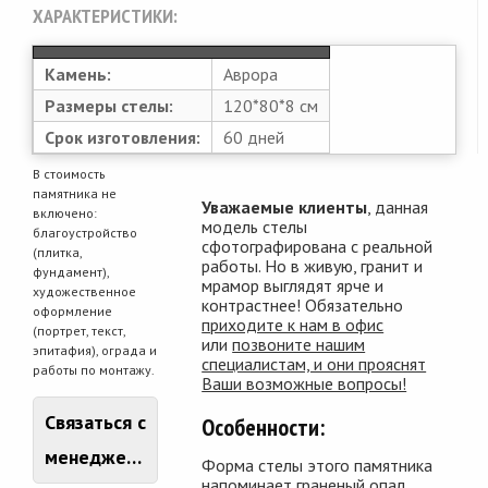
ХАРАКТЕРИСТИКИ:
Камень:
Аврора
Размеры стелы:
120*80*8 см
Срок изготовления:
60 дней
В стоимость
памятника не
Уважаемые клиенты
, данная
включено:
модель стелы
благоустройство
сфотографирована с реальной
(плитка,
работы. Но в живую, гранит и
фундамент),
мрамор выглядят ярче и
художественное
контрастнее! Обязательно
оформление
приходите к нам в офис
(портрет, текст,
или
позвоните нашим
эпитафия), ограда и
специалистам, и они прояснят
работы по монтажу.
Ваши возможные вопросы!
Связаться с
Особенности:
менеджером
Форма стелы этого памятника
напоминает граненый опал,