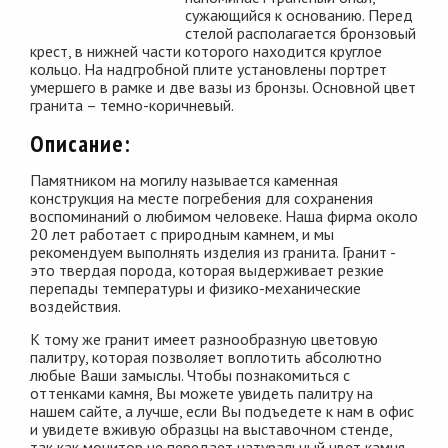
сужающийся к основанию. Перед
стелой располагается бронзовый
крест, в нижней части которого находится круглое
кольцо. На надгробной плите установлены портрет
умершего в рамке и две вазы из бронзы. Основной цвет
гранита – темно-коричневый.
Описание:
Памятником на могилу называется каменная
конструкция на месте погребения для сохранения
воспоминаний о любимом человеке. Наша фирма около
20 лет работает с природным камнем, и мы
рекомендуем выполнять изделия из гранита. Гранит -
это твердая порода, которая выдерживает резкие
перепады температуры и физико-механические
воздействия.
К тому же гранит имеет разнообразную цветовую
палитру, которая позволяет воплотить абсолютно
любые Ваши замыслы. Чтобы познакомиться с
оттенками камня, Вы можете увидеть палитру на
нашем сайте, а лучше, если Вы подъедете к нам в офис
и увидете вживую образцы на выставочном стенде,
так как монитор не передает натуральный цвет камня.