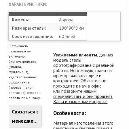
ХАРАКТЕРИСТИКИ:
Камень:
Аврора
Размеры стелы:
180*90*8 см
Срок изготовления:
60 дней
В стоимость
памятника не
Уважаемые клиенты
, данная
включено:
модель стелы
благоустройство
сфотографирована с реальной
(плитка,
работы. Но в живую, гранит и
фундамент),
мрамор выглядят ярче и
художественное
контрастнее! Обязательно
оформление
приходите к нам в офис
(портрет, текст,
или
позвоните нашим
эпитафия), ограда и
специалистам, и они прояснят
работы по монтажу.
Ваши возможные вопросы!
Связаться с
Особенности:
менеджером
Материал изготовления этого
памятника – светлый гранит в