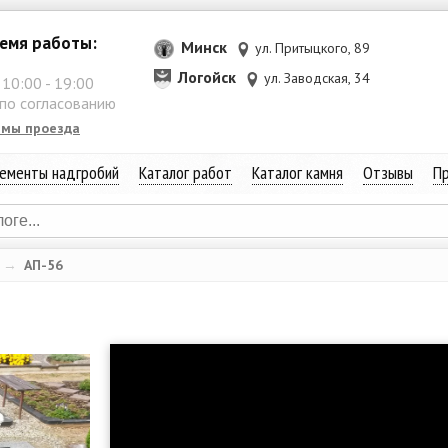
емя работы:
Минск
ул. Притыцкого, 89
Логойск
ул. Заводская, 34
:
10:00
-
19:00
 по согласованию
емы проезда
ементы надгробий
Каталог работ
Каталог камня
Отзывы
Пр
→
АП-56