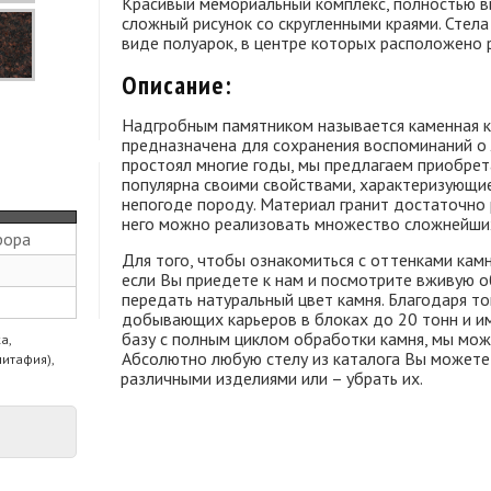
Красивый мемориальный комплекс, полностью вы
сложный рисунок со скругленными краями. Стел
виде полуарок, в центре которых расположено 
Описание:
Надгробным памятником называется каменная ко
предназначена для сохранения воспоминаний о
простоял многие годы, мы предлагаем приобрета
популярна своими свойствами, характеризующие
непогоде породу. Материал гранит достаточно 
него можно реализовать множество сложнейши
рора
Для того, чтобы ознакомиться с оттенками камн
если Вы приедете к нам и посмотрите вживую о
передать натуральный цвет камня. Благодаря то
добывающих карьеров в блоках до 20 тонн и 
базу с полным циклом обработки камня, мы мож
а,
Абсолютно любую стелу из каталога Вы можете
питафия),
различными изделиями или – убрать их.