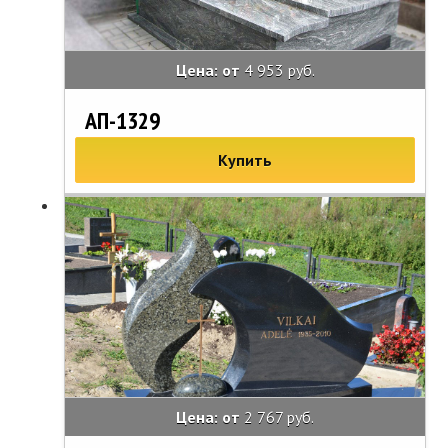
Цена: от
4 953 руб.
АП-1329
Купить
Цена: от
2 767 руб.