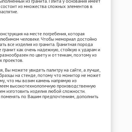
полненный из гранита. Плита у основания имеет
а состоит из множества сложных элементов в
распятие.
нструкция на месте погребения, которая
 любимом человеке. Чтобы мемориал достойно
ть все изделия из гранита. Гранитная порода
 гранит как очень надежную, стойкую к ударам и
разнообразен по цвету и оттенкам, поэтому из
х проектов.
я, Вы можете увидеть палитру на сайте, а лучше,
бразцы на стенде, потому что монитор не может
му, что мы возим камень напрямую из
имеем высокотехнологичную производственную
ем изготовить изделия любой сложности.
 поменять по Вашим предпочтениям, дополнить