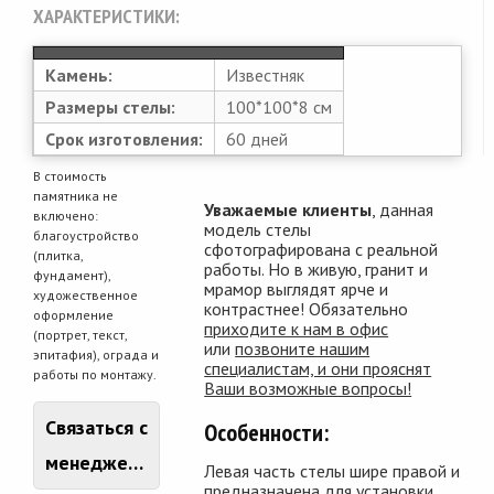
ХАРАКТЕРИСТИКИ:
Камень:
Известняк
Размеры стелы:
100*100*8 см
Срок изготовления:
60 дней
В стоимость
памятника не
Уважаемые клиенты
, данная
включено:
модель стелы
благоустройство
сфотографирована с реальной
(плитка,
работы. Но в живую, гранит и
фундамент),
мрамор выглядят ярче и
художественное
контрастнее! Обязательно
оформление
приходите к нам в офис
(портрет, текст,
или
позвоните нашим
эпитафия), ограда и
специалистам, и они прояснят
работы по монтажу.
Ваши возможные вопросы!
Связаться с
Особенности:
менеджером
Левая часть стелы шире правой и
предназначена для установки