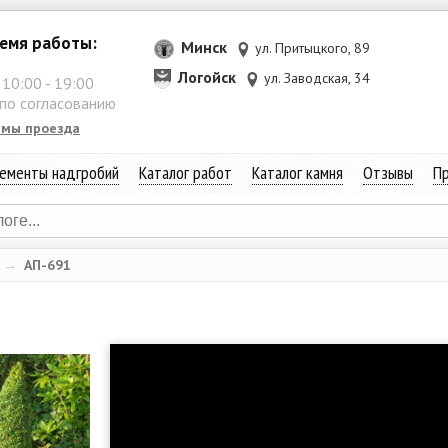
емя работы:
Минск
ул. Притыцкого, 89
Логойск
ул. Заводская, 34
:
10:00
-
19:00
 по согласованию
емы проезда
ементы надгробий
Каталог работ
Каталог камня
Отзывы
Пр
→
АП-691