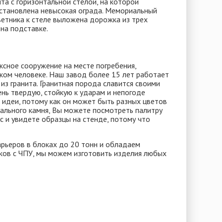
а с горизонтальной стелой, на которой
установлена невысокая ограда. Мемориальный
ветника к стеле выложена дорожка из трех
на подставке.
сное сооружение на месте погребения,
ком человеке. Наш завод более 15 лет работает
из гранита. Гранитная порода славится своими
ень твердую, стойкую к ударам и непогоде
 идеи, потому как он может быть разных цветов
рального камня, Вы можете посмотреть палитру
ис и увидете образцы на стенде, потому что
арьеров в блоках до 20 тонн и обладаем
ов с ЧПУ, мы можем изготовить изделия любых