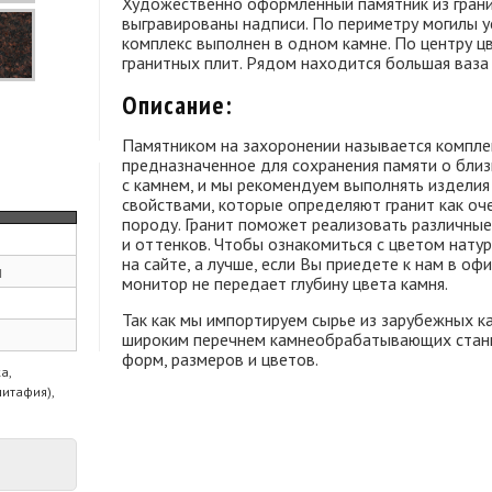
Художественно оформленный памятник из гранит
выгравированы надписи. По периметру могилы 
комплекс выполнен в одном камне. По центру ц
гранитных плит. Рядом находится большая ваза 
Описание:
Памятником на захоронении называется комплек
предназначенное для сохранения памяти о близ
с камнем, и мы рекомендуем выполнять изделия 
свойствами, которые определяют гранит как оч
породу. Гранит поможет реализовать различные
и оттенков. Чтобы ознакомиться с цветом нату
на сайте, а лучше, если Вы приедете к нам в оф
м
монитор не передает глубину цвета камня.
Так как мы импортируем сырье из зарубежных к
широким перечнем камнеобрабатывающих станк
форм, размеров и цветов.
а,
питафия),