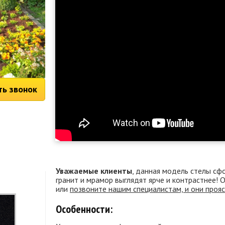
ть звонок
Уважаемые клиенты
, данная модель стелы сф
гранит и мрамор выглядят ярче и контрастнее!
или
позвоните нашим специалистам, и они проя
Особенности: