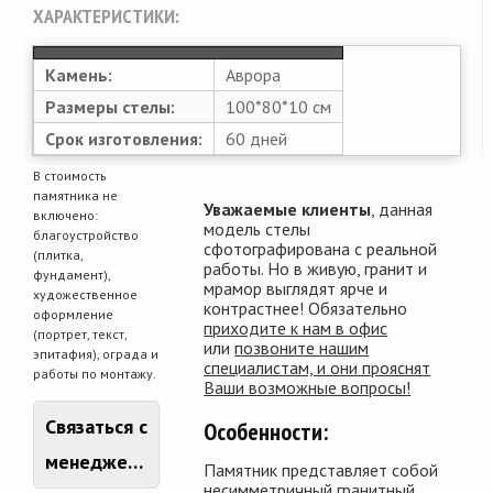
ХАРАКТЕРИСТИКИ:
Камень:
Аврора
Размеры стелы:
100*80*10 см
Срок изготовления:
60 дней
В стоимость
памятника не
Уважаемые клиенты
, данная
включено:
модель стелы
благоустройство
сфотографирована с реальной
(плитка,
работы. Но в живую, гранит и
фундамент),
мрамор выглядят ярче и
художественное
контрастнее! Обязательно
оформление
приходите к нам в офис
(портрет, текст,
или
позвоните нашим
эпитафия), ограда и
специалистам, и они прояснят
работы по монтажу.
Ваши возможные вопросы!
Связаться с
Особенности:
менеджером
Памятник представляет собой
несимметричный гранитный