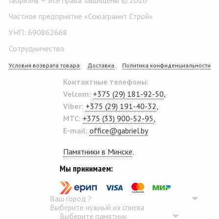
Частное предприятие «Союзгранит Строй»
УНП: 690862668
Сотрудничество
Условия возврата товара
Доставка
Политика конфиденциальности
Контактные телефоны:
Velcom:
+375 (29) 181-92-50
,
Viber:
+375 (29) 191-40-32
,
MTC:
+375 (33) 900-52-95
,
E-mail:
office@gabriel.by
Памятники в Минске
.
Мы принимаем:
Ваш город
?
Выберите нужный из списка
Выберите памятник