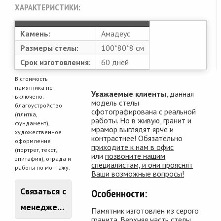
ХАРАКТЕРИСТИКИ:
Камень:
Амадеус
Размеры стелы:
100*80*8 см
Срок изготовления:
60 дней
В стоимость
памятника не
Уважаемые клиенты
, данная
включено:
модель стелы
благоустройство
сфотографирована с реальной
(плитка,
работы. Но в живую, гранит и
фундамент),
мрамор выглядят ярче и
художественное
контрастнее! Обязательно
оформление
приходите к нам в офис
(портрет, текст,
или
позвоните нашим
эпитафия), ограда и
специалистам, и они прояснят
работы по монтажу.
Ваши возможные вопросы!
Связаться с
Особенности:
менеджером
Памятник изготовлен из серого
гранита. Верхняя часть стелы