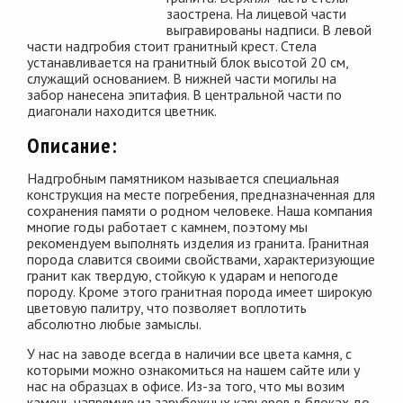
заострена. На лицевой части
выгравированы надписи. В левой
части надгробия стоит гранитный крест. Стела
устанавливается на гранитный блок высотой 20 см,
служащий основанием. В нижней части могилы на
забор нанесена эпитафия. В центральной части по
диагонали находится цветник.
Описание:
Надгробным памятником называется специальная
конструкция на месте погребения, предназначенная для
сохранения памяти о родном человеке. Наша компания
многие годы работает с камнем, поэтому мы
рекомендуем выполнять изделия из гранита. Гранитная
порода славится своими свойствами, характеризующие
гранит как твердую, стойкую к ударам и непогоде
породу. Кроме этого гранитная порода имеет широкую
цветовую палитру, что позволяет воплотить
абсолютно любые замыслы.
У нас на заводе всегда в наличии все цвета камня, с
которыми можно ознакомиться на нашем сайте или у
нас на образцах в офисе. Из-за того, что мы возим
камень напрямую из зарубежных карьеров в блоках до