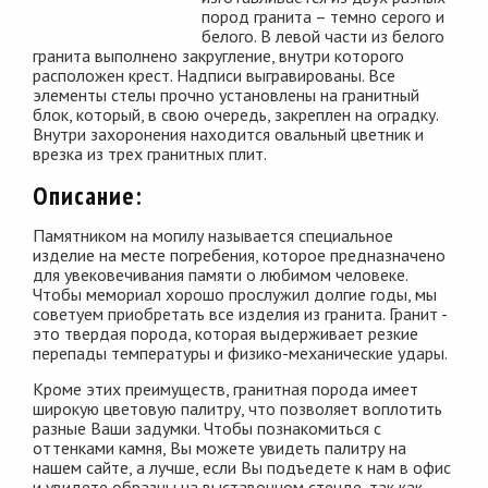
пород гранита – темно серого и
белого. В левой части из белого
гранита выполнено закругление, внутри которого
расположен крест. Надписи выгравированы. Все
элементы стелы прочно установлены на гранитный
блок, который, в свою очередь, закреплен на оградку.
Внутри захоронения находится овальный цветник и
врезка из трех гранитных плит.
Описание:
Памятником на могилу называется специальное
изделие на месте погребения, которое предназначено
для увековечивания памяти о любимом человеке.
Чтобы мемориал хорошо прослужил долгие годы, мы
советуем приобретать все изделия из гранита. Гранит -
это твердая порода, которая выдерживает резкие
перепады температуры и физико-механические удары.
Кроме этих преимуществ, гранитная порода имеет
широкую цветовую палитру, что позволяет воплотить
разные Ваши задумки. Чтобы познакомиться с
оттенками камня, Вы можете увидеть палитру на
нашем сайте, а лучше, если Вы подъедете к нам в офис
и увидете образцы на выставочном стенде, так как