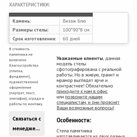
ХАРАКТЕРИСТИКИ:
Камень:
Визаж Блю
Размеры стелы:
100*90*8 см
Срок изготовления:
60 дней
В стоимость
памятника не
Уважаемые клиенты
, данная
включено:
модель стелы
благоустройство
сфотографирована с реальной
(плитка,
работы. Но в живую, гранит и
фундамент),
мрамор выглядят ярче и
художественное
контрастнее! Обязательно
оформление
приходите к нам в офис
(портрет, текст,
или
позвоните нашим
эпитафия), ограда и
специалистам, и они прояснят
работы по монтажу.
Ваши возможные вопросы!
Связаться с
Особенности:
менеджером
Стела памятника
изготавливается из двух разных