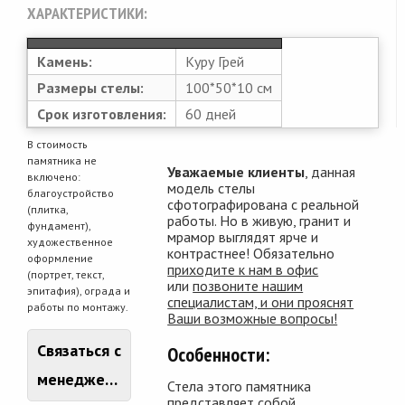
ХАРАКТЕРИСТИКИ:
Камень:
Куру Грей
Размеры стелы:
100*50*10 см
Срок изготовления:
60 дней
В стоимость
памятника не
Уважаемые клиенты
, данная
включено:
модель стелы
благоустройство
сфотографирована с реальной
(плитка,
работы. Но в живую, гранит и
фундамент),
мрамор выглядят ярче и
художественное
контрастнее! Обязательно
оформление
приходите к нам в офис
(портрет, текст,
или
позвоните нашим
эпитафия), ограда и
специалистам, и они прояснят
работы по монтажу.
Ваши возможные вопросы!
Связаться с
Особенности:
менеджером
Стела этого памятника
представляет собой