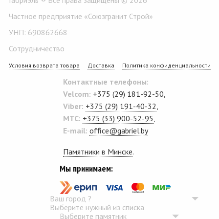
Частное предприятие «Союзгранит Строй»
УНП: 690862668
Сотрудничество
Условия возврата товара
Доставка
Политика конфиденциальности
Контактные телефоны:
Velcom:
+375 (29) 181-92-50
,
Viber:
+375 (29) 191-40-32
,
MTC:
+375 (33) 900-52-95
,
E-mail:
office@gabriel.by
Памятники в Минске
.
Мы принимаем:
Ваш город
?
Выберите нужный из списка
Выберите памятник