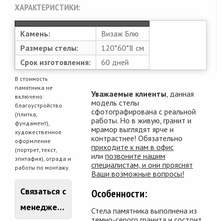
ХАРАКТЕРИСТИКИ:
Камень:
Визаж Блю
Размеры стелы:
120*60*8 см
Срок изготовления:
60 дней
В стоимость
памятника не
Уважаемые клиенты
, данная
включено:
модель стелы
благоустройство
сфотографирована с реальной
(плитка,
работы. Но в живую, гранит и
фундамент),
мрамор выглядят ярче и
художественное
контрастнее! Обязательно
оформление
приходите к нам в офис
(портрет, текст,
или
позвоните нашим
эпитафия), ограда и
специалистам, и они прояснят
работы по монтажу.
Ваши возможные вопросы!
Связаться с
Особенности:
менеджером
Стела памятника выполнена из
темно-серого гранита и состоит