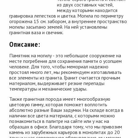
из двух составных частей,
между которыми находится
гравировка лепестков и цветка. Могила по периметру
огорожена 15 см. забором, а внутреннее пространство
могилы засыпано землей. На ней установлены
гранитная ваза и свечник.
Описание:
Памятник на могилу - это небольшое сооружение на
месте погребения для сохранения памяти о усопшем
человеке. Для того, чтобы мемориал надежно
простоял много лет, мы рекомендуем изготавливать
все элементы из гранита. Гранит считается прочным
материалом, выдерживает резкие перепады
температуры и механические удары.
Также гранитная порода имеет многообразную
цветовую гамму, которая поможет воплотить
абсолютно разные Ваши задумки. На складе всегда в
наличии все цвета материала, с которыми можно
познакомиться в палитре на сайте или у нас на
образцах в офисе. Благодаря тому, что мы привозим
камень из зарубежных карьеров в монолитах до 20
тонн и у нас современное оборудование, мы можем