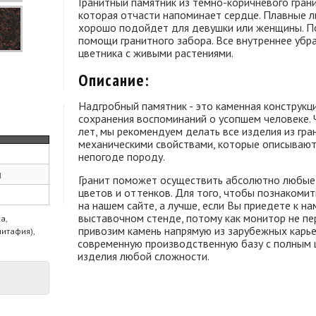
Гранитный памятник из темно-коричневого грани
которая отчасти напоминает сердце. Плавные 
хорошо подойдет для девушки или женщины. По
помощи гранитного забора. Все внутреннее убр
цветника с живыми растениями.
Описание:
Надгробный памятник - это каменная конструкци
сохранения воспоминаний о усопшем человеке.
лет, мы рекомендуем делать все изделия из гра
механическими свойствами, которые описывают 
непогоде породу.
м
Гранит поможет осуществить абсолютно любые 
цветов и оттенков. Для того, чтобы познакомит
на нашем сайте, а лучше, если Вы приедете к н
выставочном стенде, потому как монитор не пер
а,
привозим камень напрямую из зарубежных карье
питафия),
современную производственную базу с полным 
изделия любой сложности.