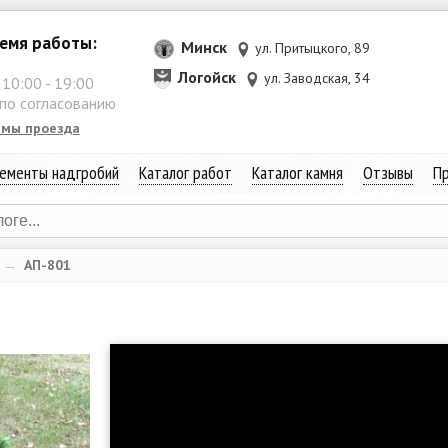
емя работы:
Минск
ул. Притыцкого, 89
Логойск
ул. Заводская, 34
:
10:00
-
19:00
 по согласованию
емы проезда
ементы надгробий
Каталог работ
Каталог камня
Отзывы
Пр
→
АП-801