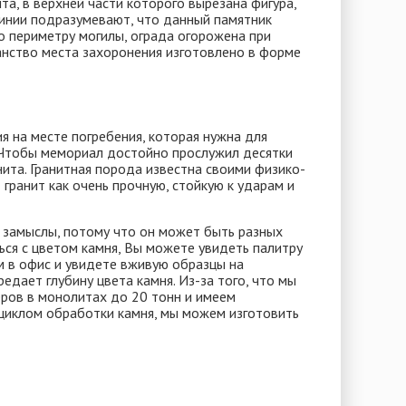
та, в верхней части которого вырезана фигура,
линии подразумевают, что данный памятник
 периметру могилы, ограда огорожена при
анство места захоронения изготовлено в форме
я на месте погребения, которая нужна для
 Чтобы мемориал достойно прослужил десятки
нита. Гранитная порода известна своими физико-
гранит как очень прочную, стойкую к ударам и
замыслы, потому что он может быть разных
ься с цветом камня, Вы можете увидеть палитру
ам в офис и увидете вживую образцы на
едает глубину цвета камня. Из-за того, что мы
ров в монолитах до 20 тонн и имеем
циклом обработки камня, мы можем изготовить