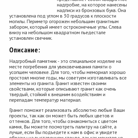
надгробие, на которое нанесены
надписи из бронзовых букв. Она
установлена под углом в 30 градусов к плоскости
могилы. Периметр огорожен небольшим гранитным
забором, который имеет остроконечные углы. Слева
внизу на небольшом квадратном пьедестале
установлен свечник.
Описание:
Надгробный памятник - это специальное изделие на
месте погребения для увековечивания памяти о
усопшем человеке. Для того, чтобы мемориал хорошо
простоял многие годы, мы советуем изготавливать все
элементы из гранита. Гранит известен своими
свойствами, которые описывают гранит как очень
твердый, стойкий к внешним воздействиям и
перепадам температур материал.
Гранит поможет реализовать абсолютно любые Ваши
проекты, так как он может быть любых цветов и
оттенков. Для того, чтобы ознакомиться с цветом
камня, Вы можете посмотреть палитру на сайте, а
лучше, если Вы подъедете к нам в офис и увидете
образцы на выставочном стенде, так как монитор не