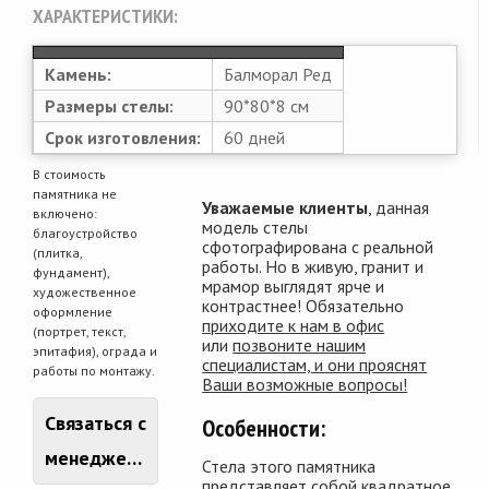
ХАРАКТЕРИСТИКИ:
Камень:
Балморал Ред
Размеры стелы:
90*80*8 см
Срок изготовления:
60 дней
В стоимость
памятника не
Уважаемые клиенты
, данная
включено:
модель стелы
благоустройство
сфотографирована с реальной
(плитка,
работы. Но в живую, гранит и
фундамент),
мрамор выглядят ярче и
художественное
контрастнее! Обязательно
оформление
приходите к нам в офис
(портрет, текст,
или
позвоните нашим
эпитафия), ограда и
специалистам, и они прояснят
работы по монтажу.
Ваши возможные вопросы!
Связаться с
Особенности:
менеджером
Стела этого памятника
представляет собой квадратное