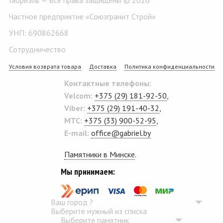
Частное предприятие «Союзгранит Строй»
УНП: 690862668
Сотрудничество
Условия возврата товара
Доставка
Политика конфиденциальности
Контактные телефоны:
Velcom:
+375 (29) 181-92-50
,
Viber:
+375 (29) 191-40-32
,
MTC:
+375 (33) 900-52-95
,
E-mail:
office@gabriel.by
Памятники в Минске
.
Мы принимаем:
Ваш город
?
Выберите нужный из списка
Выберите памятник