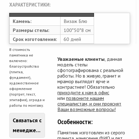
ХАРАКТЕРИСТИКИ:
Камень:
Визаж Блю
Размеры стелы:
100*50*8 см
Срок изготовления:
60 дней
В стоимость
памятника не
Уважаемые клиенты
, данная
включено:
модель стелы
благоустройство
сфотографирована с реальной
(плитка,
работы. Но в живую, гранит и
фундамент),
мрамор выглядят ярче и
художественное
контрастнее! Обязательно
оформление
приходите к нам в офис
(портрет, текст,
или
позвоните нашим
эпитафия), ограда и
специалистам, и они прояснят
работы по монтажу.
Ваши возможные вопросы!
Связаться с
Особенности:
менеджером
Памятник изготовлен из серого
гранита, нанесение ФИО и лет