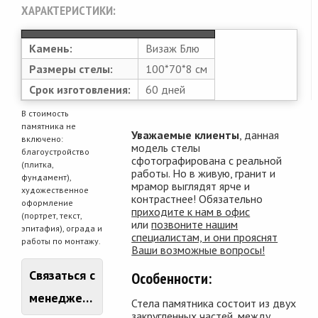
ХАРАКТЕРИСТИКИ:
Камень:
Визаж Блю
Размеры стелы:
100*70*8 см
Срок изготовления:
60 дней
В стоимость
памятника не
Уважаемые клиенты
, данная
включено:
модель стелы
благоустройство
сфотографирована с реальной
(плитка,
работы. Но в живую, гранит и
фундамент),
мрамор выглядят ярче и
художественное
контрастнее! Обязательно
оформление
приходите к нам в офис
(портрет, текст,
или
позвоните нашим
эпитафия), ограда и
специалистам, и они прояснят
работы по монтажу.
Ваши возможные вопросы!
Связаться с
Особенности:
менеджером
Стела памятника состоит из двух
закругленных частей, между