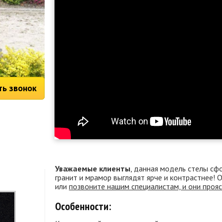
ть звонок
Уважаемые клиенты
, данная модель стелы сф
гранит и мрамор выглядят ярче и контрастнее!
или
позвоните нашим специалистам, и они проя
Особенности: