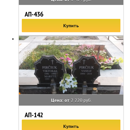
АП-436
Купить
Цена: от
2 220 руб.
АП-142
Купить