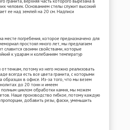
го гранита, верхняя часть которого вырезана в
оих человек. Основанием стелы служит высокий
ет ее над землей на 20 см. Надписи
на месте погребения, которое предназначено для
мемориал простоял много лет, мы предлагаем
ит славится своими свойствами, которые
ойкий к ударам и колебаниям температур
и оттенкам, потому из него можно реализовать
де всегда есть все цвета гранита, с которыми
а образцах в офисе. Из-за того, что мы везем
нолитах до 20 тонн и имеем
 полным циклом обработки камня, мы можем
ветов. Наше производство гибкое, потому каждую
 пропорции, добавить резы, фаски, уменьшить