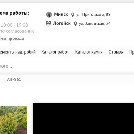
емя работы:
Минск
ул. Притыцкого, 89
Логойск
ул. Заводская, 34
:
10:00
-
19:00
 по согласованию
емы проезда
ементы надгробий
Каталог работ
Каталог камня
Отзывы
Пр
→
АП-861