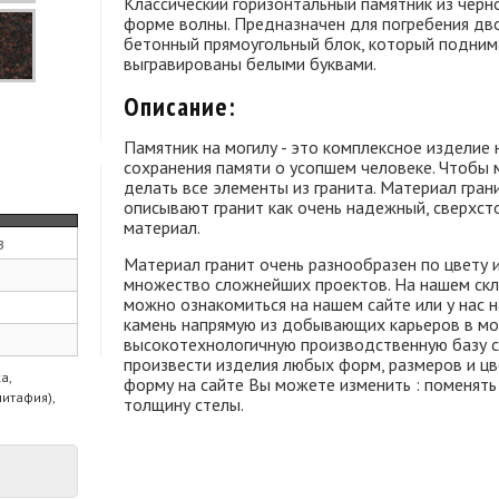
Классический горизонтальный памятник из черно
форме волны. Предназначен для погребения дв
бетонный прямоугольный блок, который поднима
выгравированы белыми буквами.
Описание:
Памятник на могилу - это комплексное изделие 
сохранения памяти о усопшем человеке. Чтобы 
делать все элементы из гранита. Материал гран
описывают гранит как очень надежный, сверхст
материал.
з
Материал гранит очень разнообразен по цвету 
множество сложнейших проектов. На нашем скла
можно ознакомиться на нашем сайте или у нас н
камень напрямую из добывающих карьеров в мо
высокотехнологичную производственную базу с
произвести изделия любых форм, размеров и ц
а,
форму на сайте Вы можете изменить : поменять
питафия),
толщину стелы.