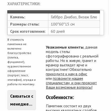
ХАРАКТЕРИСТИКИ:
Камень:
Габбро Диабаз, Визаж Блю
Размеры стелы:
100*60*15 см
Срок изготовления:
60 дней
В стоимость
памятника не
Уважаемые клиенты
, данная
включено:
модель стелы
благоустройство
сфотографирована с реальной
(плитка,
работы. Но в живую, гранит и
фундамент),
мрамор выглядят ярче и
художественное
контрастнее! Обязательно
оформление
приходите к нам в офис
(портрет, текст,
или
позвоните нашим
эпитафия), ограда и
специалистам, и они прояснят
работы по монтажу.
Ваши возможные вопросы!
Связаться с
Особенности:
менеджером
Памятник состоит из двух
высоких квадратных столбов