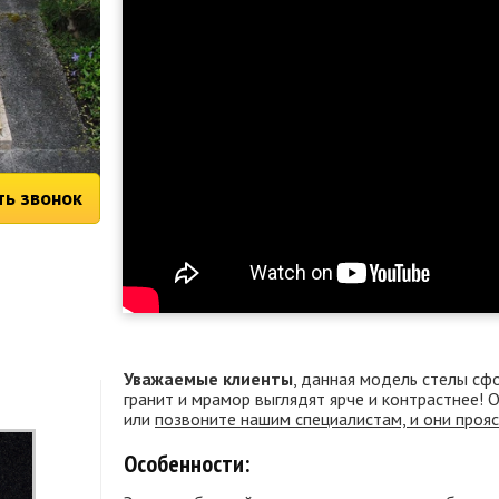
ть звонок
Уважаемые клиенты
, данная модель стелы сф
гранит и мрамор выглядят ярче и контрастнее!
или
позвоните нашим специалистам, и они проя
Особенности: