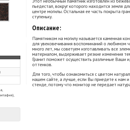
Этот необычный памятник изготовлен из бежево
пьедестал, вокруг которого находится земля дл
центре могилы. Остальная ее часть покрыта гр
ступеньку.
Описание:
Памятником на могилу называется каменная кон
для увековечивания воспоминаний о любимом ч
много лет, мы советуем изготавливать все элем
материалом, выдерживает резкие изменения те
Гранит поможет осуществить различные Ваши и
оттенков.
м
Для того, чтобы ознакомиться с цветом натура
нашем сайте, а лучше, если Вы приедете к нам
стенде, потому что монитор не передает натур
а,
питафия),