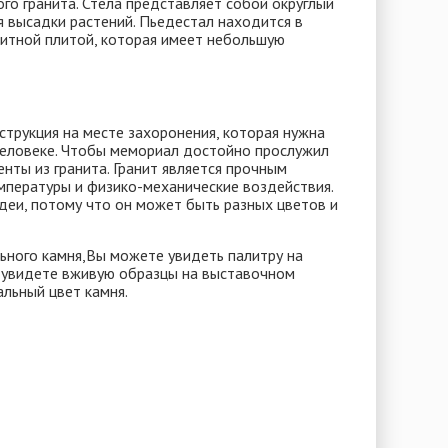
го гранита. Стела представляет собой округлый
я высадки растений. Пьедестал находится в
анитной плитой, которая имеет небольшую
струкция на месте захоронения, которая нужна
еловеке. Чтобы мемориал достойно прослужил
енты из гранита. Гранит является прочным
мпературы и физико-механические воздействия.
деи, потому что он может быть разных цветов и
льного камня,Вы можете увидеть палитру на
 и увидете вживую образцы на выставочном
альный цвет камня.