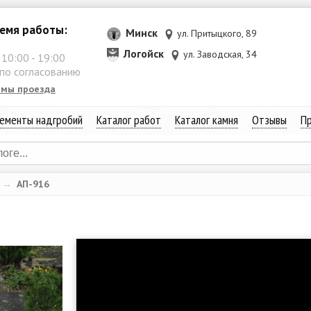
емя работы:
Минск
ул. Притыцкого, 89
Логойск
ул. Заводская, 34
:
10:00
-
19:00
 по согласованию
емы проезда
ементы надгробий
Каталог работ
Каталог камня
Отзывы
Пр
→
АП-916