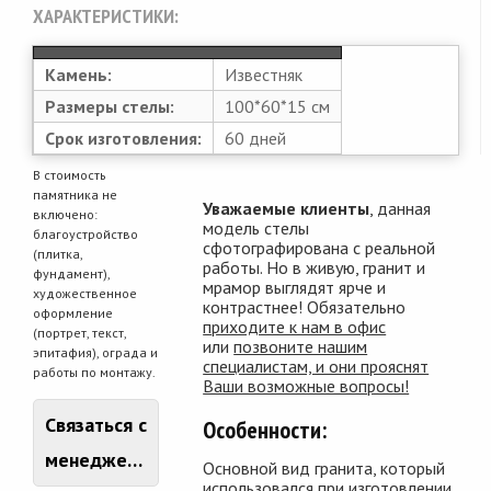
ХАРАКТЕРИСТИКИ:
Камень:
Известняк
Размеры стелы:
100*60*15 см
Срок изготовления:
60 дней
В стоимость
памятника не
Уважаемые клиенты
, данная
включено:
модель стелы
благоустройство
сфотографирована с реальной
(плитка,
работы. Но в живую, гранит и
фундамент),
мрамор выглядят ярче и
художественное
контрастнее! Обязательно
оформление
приходите к нам в офис
(портрет, текст,
или
позвоните нашим
эпитафия), ограда и
специалистам, и они прояснят
работы по монтажу.
Ваши возможные вопросы!
Связаться с
Особенности:
менеджером
Основной вид гранита, который
использовался при изготовлении