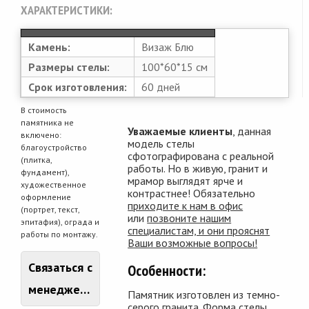
ХАРАКТЕРИСТИКИ:
Камень:
Визаж Блю
Размеры стелы:
100*60*15 см
Срок изготовления:
60 дней
В стоимость
памятника не
Уважаемые клиенты
, данная
включено:
модель стелы
благоустройство
сфотографирована с реальной
(плитка,
работы. Но в живую, гранит и
фундамент),
мрамор выглядят ярче и
художественное
контрастнее! Обязательно
оформление
приходите к нам в офис
(портрет, текст,
или
позвоните нашим
эпитафия), ограда и
специалистам, и они прояснят
работы по монтажу.
Ваши возможные вопросы!
Связаться с
Особенности:
менеджером
Памятник изготовлен из темно-
серого гранита. Форма стелы