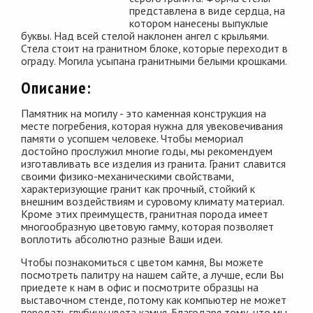
представлена в виде сердца, на
котором нанесены выпуклые
буквы. Над всей стелой наклонен ангел с крыльями.
Стела стоит на гранитном блоке, которые переходит в
ограду. Могила усыпана гранитными белыми крошками.
Описание:
Памятник на могилу - это каменная конструкция на
месте погребения, которая нужна для увековечивания
памяти о усопшем человеке. Чтобы мемориал
достойно прослужил многие годы, мы рекомендуем
изготавливать все изделия из гранита. Гранит славится
своими физико-механическими свойствами,
характеризующие гранит как прочный, стойкий к
внешним воздействиям и суровому климату материал.
Кроме этих преимуществ, гранитная порода имеет
многообразную цветовую гамму, которая позволяет
воплотить абсолютно разные Ваши идеи.
Чтобы познакомиться с цветом камня, Вы можете
посмотреть палитру на нашем сайте, а лучше, если Вы
приедете к нам в офис и посмотрите образцы на
выставочном стенде, потому как компьютер не может
передать глубину цвета камня. Благодаря тому, что мы