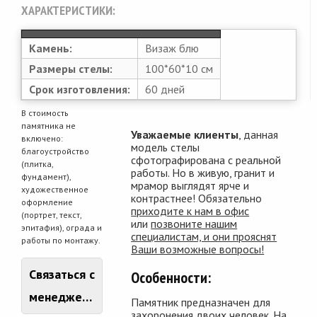
ХАРАКТЕРИСТИКИ:
Камень:
Визаж блю
Размеры стелы:
100*60*10 см
Срок изготовления:
60 дней
В стоимость
памятника не
Уважаемые клиенты
, данная
включено:
модель стелы
благоустройство
сфотографирована с реальной
(плитка,
работы. Но в живую, гранит и
фундамент),
мрамор выглядят ярче и
художественное
контрастнее! Обязательно
оформление
приходите к нам в офис
(портрет, текст,
или
позвоните нашим
эпитафия), ограда и
специалистам, и они прояснят
работы по монтажу.
Ваши возможные вопросы!
Связаться с
Особенности:
менеджером
Памятник предназначен для
захоронения двоих человек. На