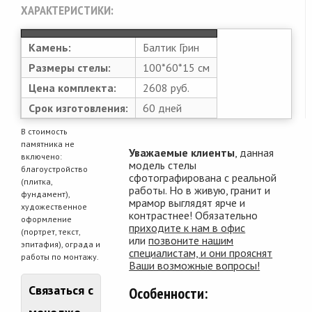
ХАРАКТЕРИСТИКИ:
Камень:
Балтик Грин
Размеры стелы:
100*60*15 см
Цена комплекта:
2608 руб.
Срок изготовления:
60 дней
В стоимость
памятника не
Уважаемые клиенты
, данная
включено:
модель стелы
благоустройство
сфотографирована с реальной
(плитка,
работы. Но в живую, гранит и
фундамент),
мрамор выглядят ярче и
художественное
контрастнее! Обязательно
оформление
приходите к нам в офис
(портрет, текст,
или
позвоните нашим
эпитафия), ограда и
специалистам, и они прояснят
работы по монтажу.
Ваши возможные вопросы!
Связаться с
Особенности: