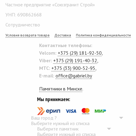
Частное предприятие «Союзгранит Строй»
УНП: 690862668
Сотрудничество
Условия возврата товара
Доставка
Политика конфиденциальности
Контактные телефоны:
Velcom:
+375 (29) 181-92-50
,
Viber:
+375 (29) 191-40-32
,
MTC:
+375 (33) 900-52-95
,
E-mail:
office@gabriel.by
Памятники в Минске
.
Мы принимаем:
Ваш город
?
Выберите нужный из списка
Выберите памятник
Выберите нужный из списка