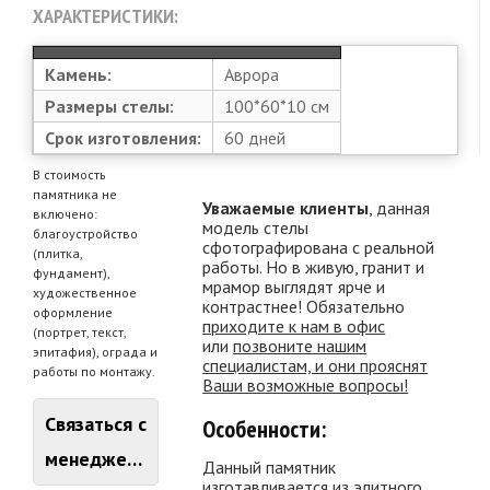
ХАРАКТЕРИСТИКИ:
Камень:
Аврора
Размеры стелы:
100*60*10 см
Срок изготовления:
60 дней
В стоимость
памятника не
Уважаемые клиенты
, данная
включено:
модель стелы
благоустройство
сфотографирована с реальной
(плитка,
работы. Но в живую, гранит и
фундамент),
мрамор выглядят ярче и
художественное
контрастнее! Обязательно
оформление
приходите к нам в офис
(портрет, текст,
или
позвоните нашим
эпитафия), ограда и
специалистам, и они прояснят
работы по монтажу.
Ваши возможные вопросы!
Связаться с
Особенности:
менеджером
Данный памятник
изготавливается из элитного