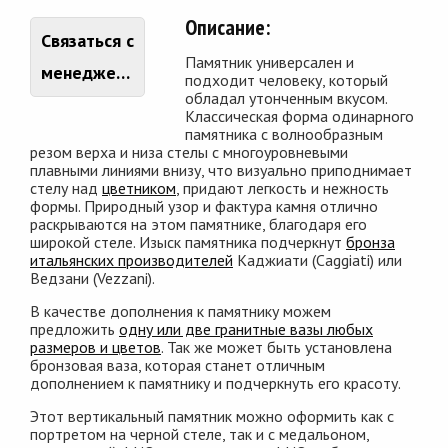
Описание:
Связаться с
Памятник универсален и
менеджером
подходит человеку, который
обладал утонченным вкусом.
Классическая форма одинарного
памятника с волнообразным
резом верха и низа стелы с многоуровневыми
плавными линиями внизу, что визуально приподнимает
стелу над
цветником
, придают легкость и нежность
формы. Природный узор и фактура камня отлично
раскрываются на этом памятнике, благодаря его
широкой стеле. Изыск памятника подчеркнут
бронза
итальянских производителей
Каджиати (Caggiati) или
Ведзани (Vezzani).
В качестве дополнения к памятнику можем
предложить
одну или две гранитные вазы любых
размеров и цветов
. Так же может быть установлена
бронзовая ваза, которая станет отличным
дополнением к памятнику и подчеркнуть его красоту.
Этот вертикальный памятник можно оформить как с
портретом на черной стеле, так и с медальоном,