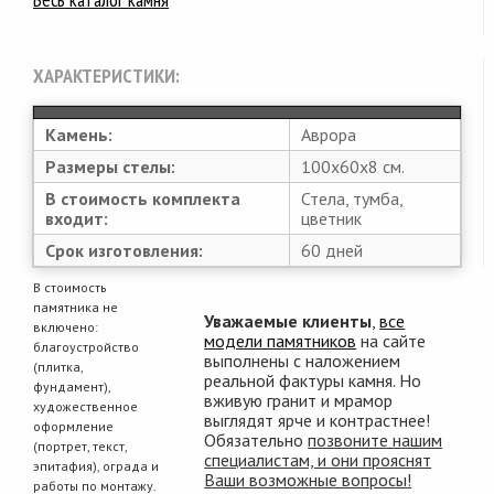
ХАРАКТЕРИСТИКИ:
Камень:
Аврора
Размеры стелы:
100х60х8 см.
В стоимость комплекта
Стела, тумба,
входит:
цветник
Срок изготовления:
60 дней
В стоимость
памятника не
Уважаемые клиенты
,
все
включено:
модели памятников
на сайте
благоустройство
выполнены с наложением
(плитка,
реальной фактуры камня. Но
фундамент),
вживую гранит и мрамор
художественное
выглядят ярче и контрастнее!
оформление
Обязательно
позвоните нашим
(портрет, текст,
специалистам, и они прояснят
эпитафия), ограда и
Ваши возможные вопросы!
работы по монтажу.