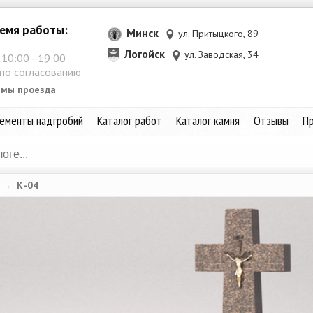
емя работы:
Минск
ул. Притыцкого, 89
Логойск
ул. Заводская, 34
:
10:00
-
19:00
 по согласованию
емы проезда
ементы надгробий
Каталог работ
Каталог камня
Отзывы
Пр
→
К-04