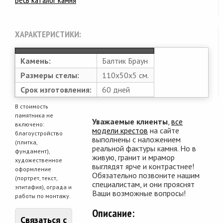
ХАРАКТЕРИСТИКИ:
Камень:
Балтик Браун
Размеры стелы:
110х50х5 см.
Срок изготовления:
60 дней
В стоимость
памятника не
Уважаемые клиенты
,
все
включено:
модели крестов
на сайте
благоустройство
выполнены с наложением
(плитка,
реальной фактуры камня. Но в
фундамент),
живую, гранит и мрамор
художественное
выглядят ярче и контрастнее!
оформление
Обязательно позвоните нашим
(портрет, текст,
специалистам, и они прояснят
эпитафия), ограда и
Ваши возможные вопросы!
работы по монтажу.
Описание:
Связаться с