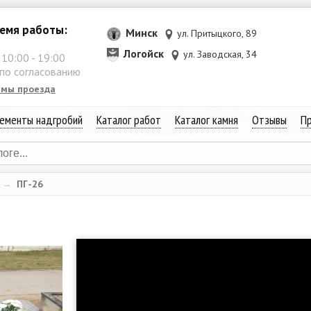
емя работы:
Минск
ул. Притыцкого, 89
Логойск
ул. Заводская, 34
:
10:00
-
19:00
 по согласованию
емы проезда
ементы надгробий
Каталог работ
Каталог камня
Отзывы
Пр
→
ПГ-26