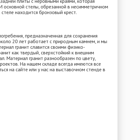
 Задней плиты с неровными краями, которая
 И основной стелы, обрезанной в несимметричном
а стеле находится бронзовый крест.
 погребения, предназначенная для сохранения
коло 20 лет работает с природным камнем, и мы
териал гранит славится своими физико-
анит как твердый, сверхстойкий к внешним
л. Материал гранит разнообразен по цвету,
роектов. На нашем складе всегда имеются все
ся на сайте или у нас на выставочном стенде в