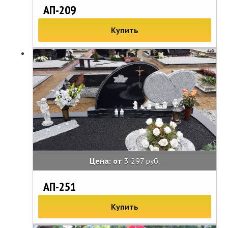
АП-209
Купить
Цена: от
3 297 руб.
АП-251
Купить