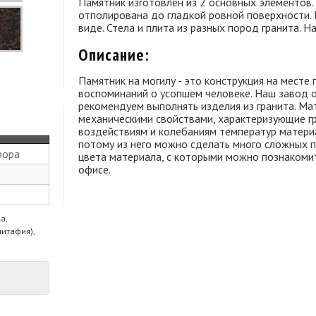
Памятник изготовлен из 2 основных элементов.
отполирована до гладкой ровной поверхности.
виде. Стела и плита из разных пород гранита. Н
Описание:
Памятник на могилу - это конструкция на месте
воспоминаний о усопшем человеке. Наш завод о
рекомендуем выполнять изделия из гранита. Ма
механическими свойствами, характеризующие гр
воздействиям и колебаниям температур материа
потому из него можно сделать много сложных п
рора
цвета материала, с которыми можно познакомить
офисе.
а,
питафия),