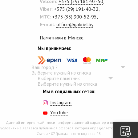
Velcom:
+375 (29) 181-92-50
,
Viber:
+375 (29) 191-40-32
,
MTC:
+375 (33) 900-52-95
,
E-mail:
office@gabriel.by
Памятники в Минске
.
Мы принимаем:
Ваш город
?
Выберите нужный из списка
Выберите памятник
Выберите нужный из списка
Мы в социальных сетях:
Instagram
YouTube
Данный интернет-сайт носит информационный характер и ни при каких
условиях не является публичной офертой, которая определяется положением
Статьи 407 Гражданского кодекса РБ.