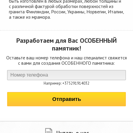
быть изготовлен в любых размерах, любой толщины и
с различной фактурой обработки поверхностей из
гранита Финляндии, России, Украины, Норвегии, Италии,
а также из мрамора.
Разработаем для Вас
ОСОБЕННЫЙ
памятник!
Оставьте ваш номер телефона и наш специалист свяжется
с вами для создания ОСОБЕННОГО памятника:
Например: +375291914032
Цена: от
уточняйте у менеджера
АП-629
А