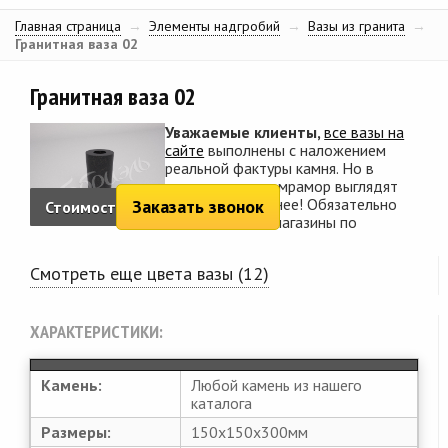
Главная страница
→
Элементы надгробий
→
Вазы из гранита
→
Гранитная ваза 02
Гранитная ваза 02
Уважаемые клиенты,
все вазы на
сайте
выполнены с наложением
реальной фактуры камня. Но в
живую, гранит и мрамор выглядят
ярче и контрастнее! Обязательно
Заказать звонок
Стоимость:
468 руб.
посетите наши магазины по
Смотреть еще цвета вазы (12)
ХАРАКТЕРИСТИКИ:
Камень:
Любой камень из нашего
каталога
Размеры:
150х150х300мм