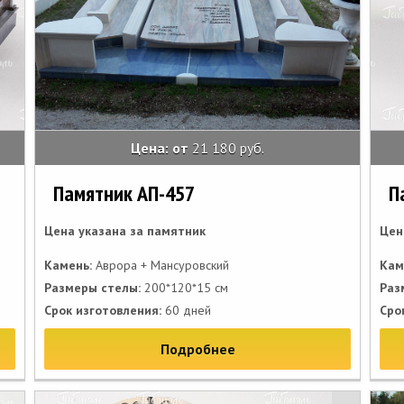
Цена: от
21 180 руб.
Памятник АП-457
П
Цена указана за памятник
Цен
Камень:
Аврора + Мансуровский
Кам
Размеры стелы:
200*120*15 см
Раз
Срок изготовления:
60 дней
Сро
Подробнее