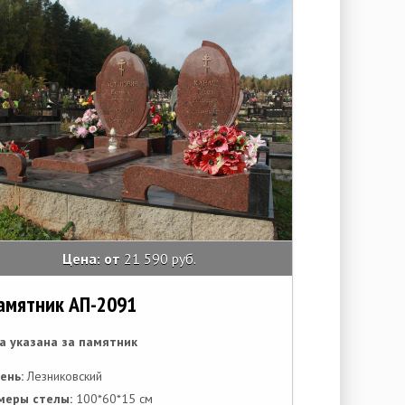
Цена: от
21 590 руб.
амятник АП-2091
а указана за памятник
ень:
Лезниковский
меры стелы:
100*60*15 см