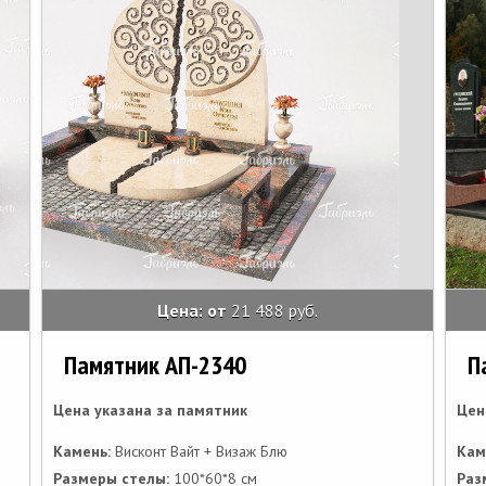
Цена: от
21 488 руб.
Памятник АП-2340
П
Цена указана за памятник
Цен
Камень:
Висконт Вайт + Визаж Блю
Кам
Размеры стелы:
100*60*8 см
Раз