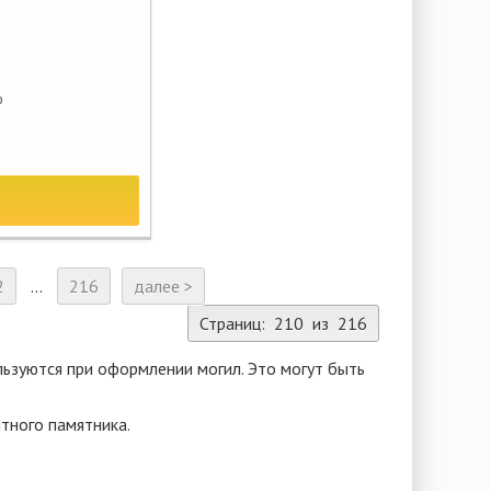
ю
2
...
216
далее >
Страниц: 210 из 216
ьзуются при оформлении могил. Это могут быть
тного памятника.