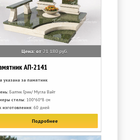
Цена: от
21 180 руб.
амятник АП-2141
а указана за памятник
ень:
Балтик Грин/ Мугла Вайт
меры стелы:
100*60*8 см
к изготовления:
60 дней
Подробнее