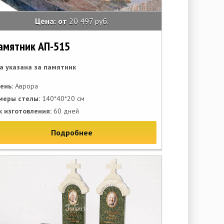
Цена: от
20 497 руб.
амятник АП-515
а указана за памятник
ень:
Аврора
меры стелы:
140*40*20 см
к изготовления:
60 дней
Подробнее