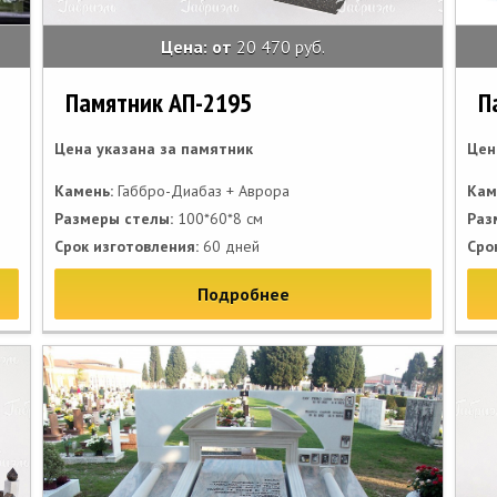
Цена: от
20 470 руб.
Памятник АП-2195
П
Цена указана за памятник
Цен
Камень:
Габбро-Диабаз + Аврора
Кам
Размеры стелы:
100*60*8 см
Раз
Срок изготовления:
60 дней
Сро
Подробнее