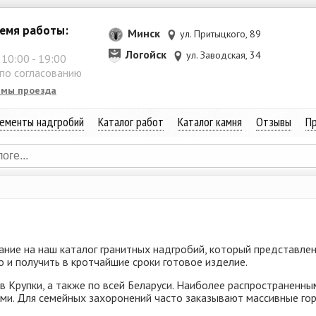
емя работы:
Минск
ул. Притыцкого, 89
Логойск
ул. Заводская, 34
:
10:00
-
19:00
 по согласованию
емы проезда
ементы надгробий
Каталог работ
Каталог камня
Отзывы
Пр
мание на наш каталог гранитных надгробий, который представле
о и получить в кротчайшие сроки готовое изделие.
в Крупки, а также по всей Беларуси. Наиболее распространенн
. Для семейных захоронений часто заказывают массивные гори