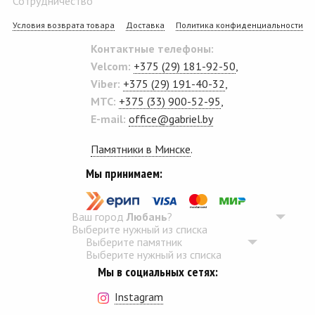
Сотрудничество
Условия возврата товара
Доставка
Политика конфиденциальности
Контактные телефоны:
Velcom:
+375 (29) 181-92-50
,
Viber:
+375 (29) 191-40-32
,
MTC:
+375 (33) 900-52-95
,
E-mail:
office@gabriel.by
Памятники в Минске
.
Мы принимаем:
Ваш город
Любань
?
Выберите нужный из списка
Выберите памятник
Выберите нужный из списка
Мы в социальных сетях:
Instagram