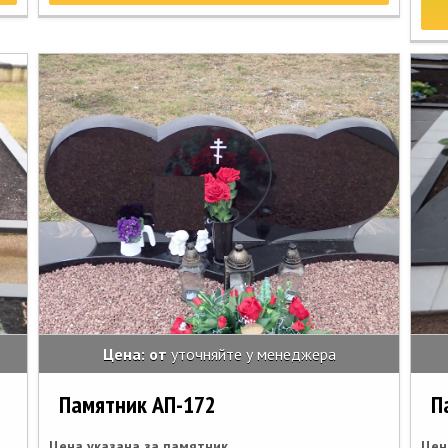
Цена: от
уточняйте у менеджера
Памятник АП-172
П
Цена указана за памятник
Цен