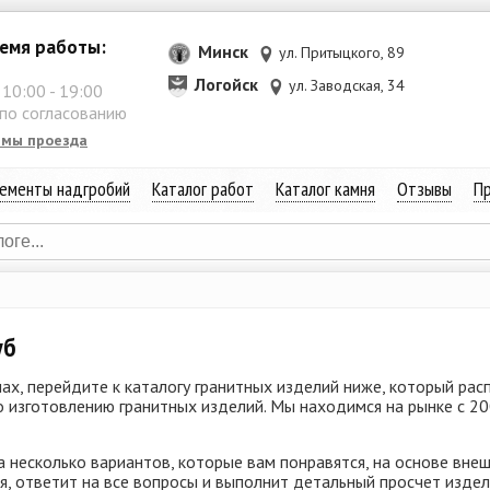
емя работы:
Минск
ул. Притыцкого, 89
Логойск
ул. Заводская, 34
:
10:00
-
19:00
 по согласованию
емы проезда
ементы надгробий
Каталог работ
Каталог камня
Отзывы
Пр
уб
ах, перейдите к каталогу гранитных изделий ниже, который рас
о изготовлению гранитных изделий. Мы находимся на рынке с 2
а несколько вариантов, которые вам понравятся, на основе вне
 ответит на все вопросы и выполнит детальный просчет издели