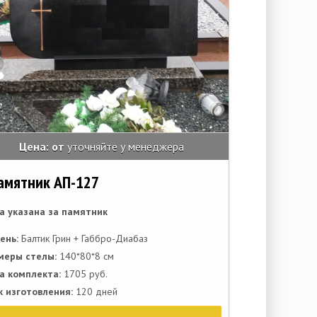
Цена: от
уточняйте у менеджера
амятник АП-127
а указана за памятник
ень:
Балтик Грин + Габбро-Диабаз
меры стелы:
140*80*8 см
а комплекта:
1705 руб.
к изготовления:
120 дней