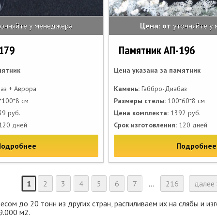
точняйте у менеджера
Цена: от
уточняйте у
179
Памятник АП-196
мятник
Цена указана за памятник
аз + Аврора
Камень:
Габбро-Диабаз
100*8 см
Размеры стелы:
100*60*8 см
9 руб.
Цена комплекта:
1392 руб.
120 дней
Срок изготовления:
120 дней
Подробнее
Подробнее
1
2
3
4
5
6
7
...
216
далее 
сом до 20 тонн из других стран, распиливаем их на слябы и изг
9.000 м2.