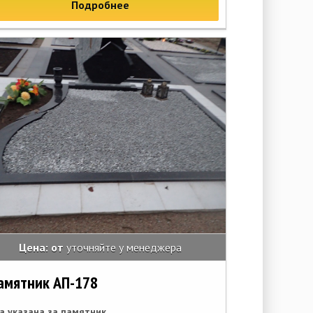
Подробнее
Цена: от
уточняйте у менеджера
амятник АП-178
а указана за памятник