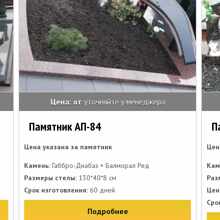
Цена: от
уточняйте у менеджера
Памятник АП-84
П
Цена указана за памятник
Цен
Камень:
Габбро-Диабаз + Балморал Ред
Кам
Размеры стелы:
130*40*8 см
Раз
Срок изготовления:
60 дней
Цен
Сро
Подробнее