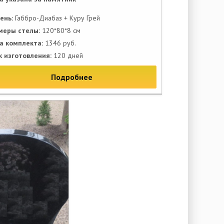
ень:
Габбро-Диабаз + Куру Грей
меры стелы:
120*80*8 см
а комплекта:
1346 руб.
к изготовления:
120 дней
Подробнее