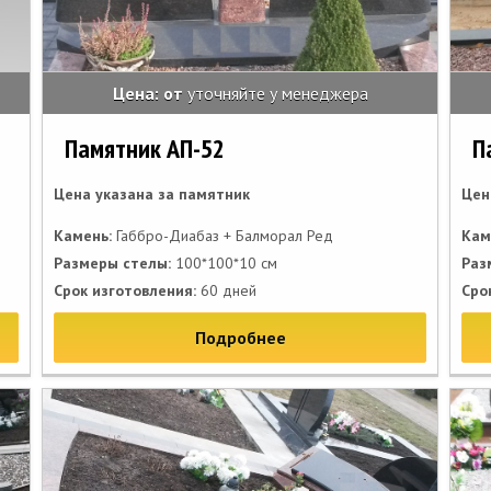
Цена: от
уточняйте у менеджера
Памятник АП-52
П
Цена указана за памятник
Цен
Камень:
Габбро-Диабаз + Балморал Ред
Кам
Размеры стелы:
100*100*10 см
Раз
Срок изготовления:
60 дней
Сро
Подробнее