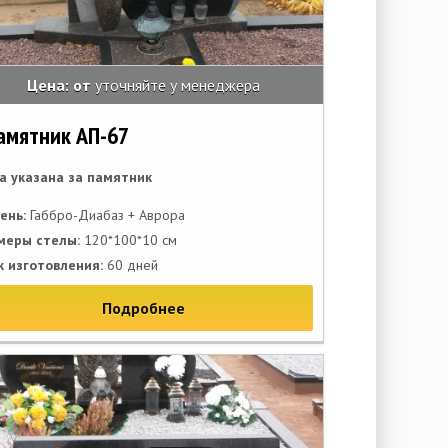
Цена: от
уточняйте у менеджера
амятник АП-67
а указана за памятник
ень:
Габбро-Диабаз + Аврора
меры стелы:
120*100*10 см
к изготовления:
60 дней
Подробнее