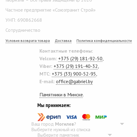
Частное предприятие «Союзгранит Строй»
УНП: 690862668
Сотрудничество
Условия возврата товара
Доставка
Политика конфиденциальности
Контактные телефоны:
Velcom:
+375 (29) 181-92-50
,
Viber:
+375 (29) 191-40-32
,
MTC:
+375 (33) 900-52-95
,
E-mail:
office@gabriel.by
Памятники в Минске
.
Мы принимаем:
Ваш город
Могилев
?
Выберите нужный из списка
Выберите памятник