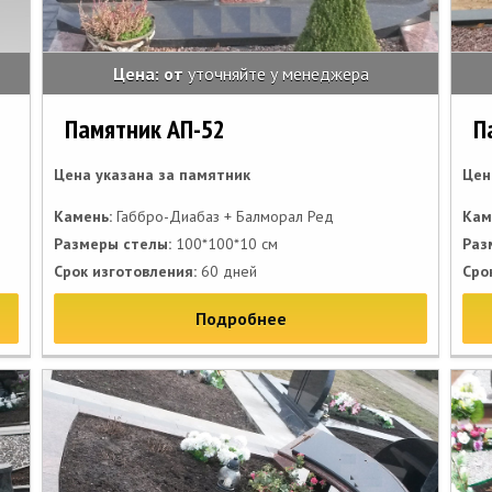
Цена: от
уточняйте у менеджера
Памятник АП-52
П
Цена указана за памятник
Цен
Камень:
Габбро-Диабаз + Балморал Ред
Кам
Размеры стелы:
100*100*10 см
Раз
Срок изготовления:
60 дней
Сро
Подробнее