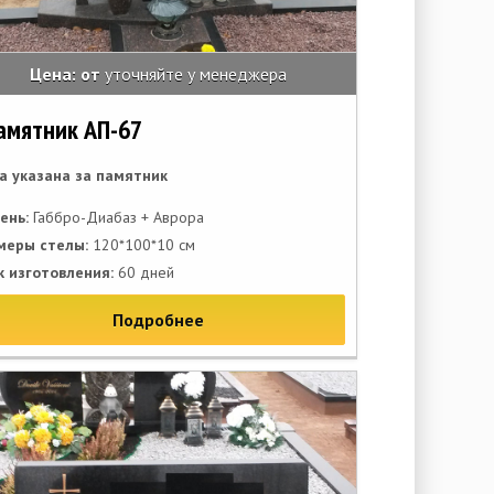
Цена: от
уточняйте у менеджера
амятник АП-67
а указана за памятник
ень:
Габбро-Диабаз + Аврора
меры стелы:
120*100*10 см
к изготовления:
60 дней
Подробнее