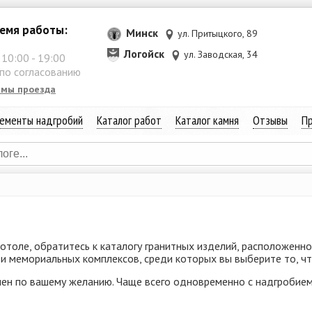
емя работы:
Минск
ул. Притыцкого, 89
Логойск
ул. Заводская, 34
:
10:00
-
19:00
 по согласованию
емы проезда
ементы надгробий
Каталог работ
Каталог камня
Отзывы
Пр
толе, обратитесь к каталогу гранитных изделий, расположенно
 мемориальных комплексов, среди которых вы выберите то, чт
ен по вашему желанию. Чаще всего одновременно с надгробием 