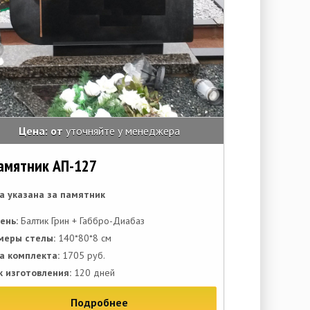
Цена: от
уточняйте у менеджера
амятник АП-127
а указана за памятник
ень:
Балтик Грин + Габбро-Диабаз
меры стелы:
140*80*8 см
а комплекта:
1705 руб.
к изготовления:
120 дней
Подробнее