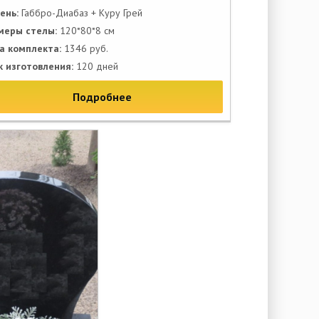
ень:
Габбро-Диабаз + Куру Грей
меры стелы:
120*80*8 см
а комплекта:
1346 руб.
к изготовления:
120 дней
Подробнее