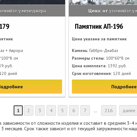
точняйте у менеджера
Цена: от
уточняйте у
179
Памятник АП-196
мятник
Цена указана за памятник
аз + Аврора
Камень:
Габбро-Диабаз
100*8 см
Размеры стелы:
100*60*8 см
9 руб.
Цена комплекта:
1392 руб.
120 дней
Срок изготовления:
120 дней
Подробнее
Подробнее
1
2
3
4
5
6
7
...
216
далее 
в зависимости от сложности изделия и составит в среднем 3-4
е 3 месяцев. Срок также зависит и от текущей загруженности на