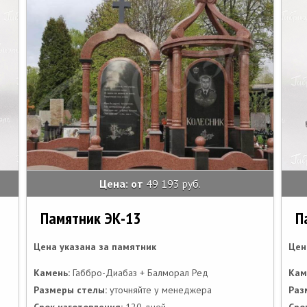
Цена: от
49 193 руб.
Памятник ЭК-13
П
Цена указана за памятник
Цен
Камень:
Габбро-Диабаз + Балморал Ред
Кам
Размеры стелы:
уточняйте у менеджера
Раз