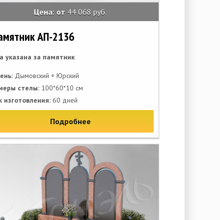
Цена: от
44 068 руб.
амятник АП-2136
а указана за памятник
ень:
Дымовский + Юрский
меры стелы:
100*60*10 см
к изготовления:
60 дней
Подробнее