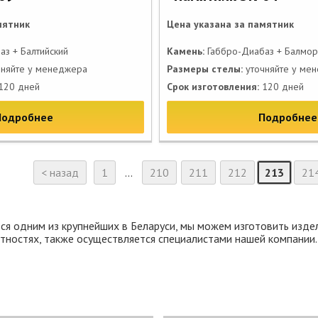
мятник
Цена указана за памятник
з + Балтийский
Камень:
Габбро-Диабаз + Балмор
няйте у менеджера
Размеры стелы:
уточняйте у ме
120 дней
Срок изготовления:
120 дней
Подробнее
Подробнее
< назад
1
...
210
211
212
213
21
ся одним из крупнейших в Беларуси, мы можем изготовить издел
стностях, также осуществляется специалистами нашей компании.