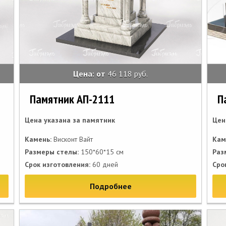
Цена: от
46 118 руб.
Памятник АП-2111
П
Цена указана за памятник
Цен
Камень:
Висконт Вайт
Кам
Размеры стелы:
150*60*15 см
Раз
Срок изготовления:
60 дней
Сро
Подробнее