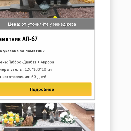
Цена: от
уточняйте у менеджера
амятник АП-67
а указана за памятник
ень:
Габбро-Диабаз + Аврора
меры стелы:
120*100*10 см
к изготовления:
60 дней
Подробнее