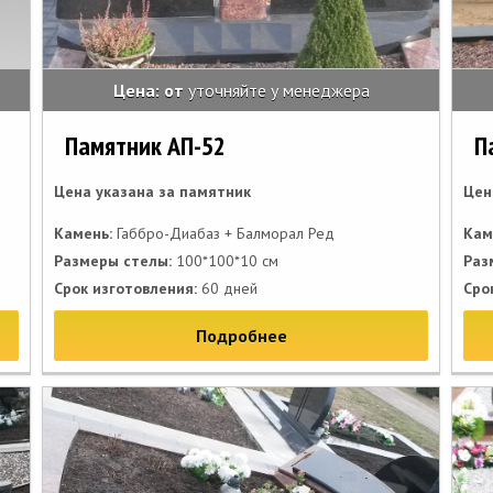
Цена: от
уточняйте у менеджера
Памятник АП-52
П
Цена указана за памятник
Цен
Камень:
Габбро-Диабаз + Балморал Ред
Кам
Размеры стелы:
100*100*10 см
Раз
Срок изготовления:
60 дней
Сро
Подробнее