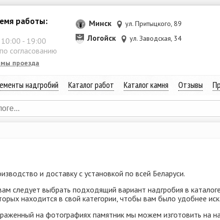
емя работы:
Минск
ул. Притыцкого, 89
Логойск
ул. Заводская, 34
:
10:00
-
19:00
 по согласованию
емы проезда
ементы надгробий
Каталог работ
Каталог камня
Отзывы
Пр
изводство и доставку с установкой по всей Беларуси.
 вам следует выбрать подходящий вариант надгробия в каталоге
торых находится в свой категории, чтобы вам было удобнее иск
браженный на фотографиях памятник мы можем изготовить на н