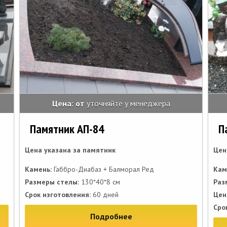
Цена: от
уточняйте у менеджера
Памятник АП-84
П
Цена указана за памятник
Цен
Камень:
Габбро-Диабаз + Балморал Ред
Кам
Размеры стелы:
130*40*8 см
Раз
Срок изготовления:
60 дней
Цен
Сро
Подробнее