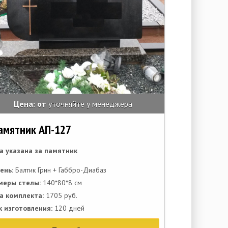
Цена: от
уточняйте у менеджера
амятник АП-127
а указана за памятник
ень:
Балтик Грин + Габбро-Диабаз
меры стелы:
140*80*8 см
а комплекта:
1705 руб.
к изготовления:
120 дней