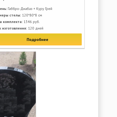
ень:
Габбро-Диабаз + Куру Грей
меры стелы:
120*80*8 см
а комплекта:
1346 руб.
к изготовления:
120 дней
Подробнее