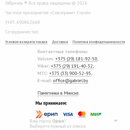
Габриэль ® Все права защищены © 2026
Частное предприятие «Союзгранит Строй»
УНП: 690862668
Сотрудничество
Условия возврата товара
Доставка
Политика конфиденциальности
Контактные телефоны:
Velcom:
+375 (29) 181-92-50
,
Viber:
+375 (29) 191-40-32
,
MTC:
+375 (33) 900-52-95
,
E-mail:
office@gabriel.by
Памятники в Минске
.
Мы принимаем:
Ваш город
Орша
?
Выберите нужный из списка