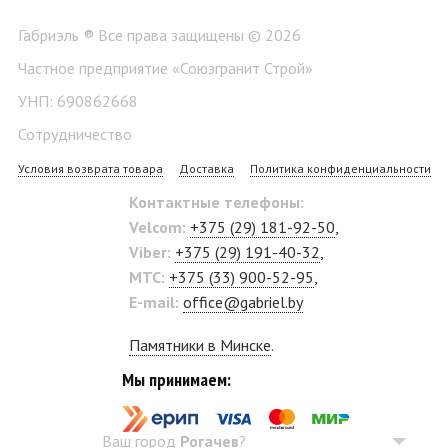
Габриэль ® Все права защищены © 2026
Частное предприятие «Союзгранит Строй»
УНП: 690862668
Сотрудничество
Условия возврата товара
Доставка
Политика конфиденциальности
Контактные телефоны:
Velcom:
+375 (29) 181-92-50
,
Viber:
+375 (29) 191-40-32
,
MTC:
+375 (33) 900-52-95
,
E-mail:
office@gabriel.by
Памятники в Минске
.
Мы принимаем:
Ваш город
Рогачев
?