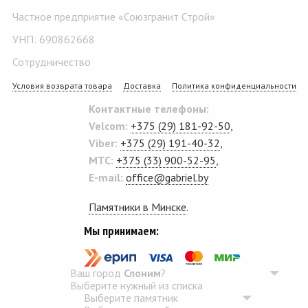
Частное предприятие «Союзгранит Строй»
УНП: 690862668
Сотрудничество
Условия возврата товара
Доставка
Политика конфиденциальности
Контактные телефоны:
Velcom:
+375 (29) 181-92-50
,
Viber:
+375 (29) 191-40-32
,
MTC:
+375 (33) 900-52-95
,
E-mail:
office@gabriel.by
Памятники в Минске
.
Мы принимаем:
Ваш город
Слоним
?
Выберите нужный из списка
Выберите памятник